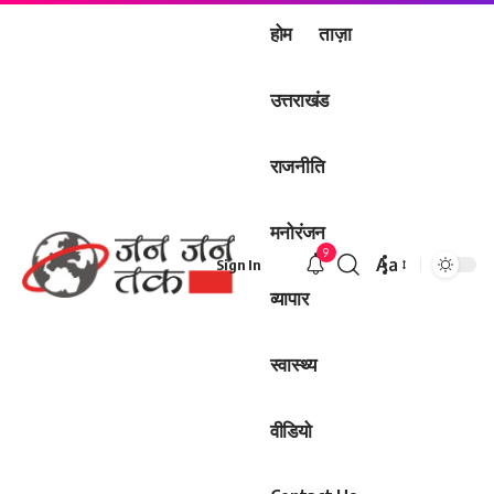
होम
ताज़ा
उत्तराखंड
राजनीति
मनोरंजन
9
Aa
Sign In
Font
व्यापार
Resizer
स्वास्थ्य
वीडियो