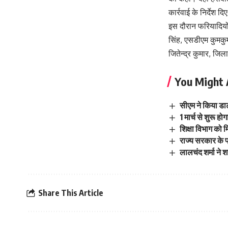
कार्रवाई के निर्देश द
इस दौरान फरियादियों
सिंह, एसडीएम कुमकु
जितेन्द्र कुमार, जि
You Might 
सीएम ने किया डाट 
1 मार्च से शुरू 
शिक्षा विभाग को म
राज्य सरकार के 
लालचंद शर्मा ने श
Share This Article