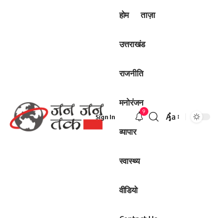
होम
ताज़ा
उत्तराखंड
राजनीति
मनोरंजन
9
Aa
Sign In
Font
व्यापार
Resizer
स्वास्थ्य
वीडियो