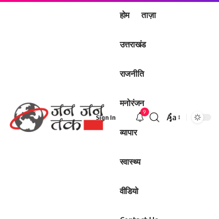
होम
ताज़ा
उत्तराखंड
राजनीति
मनोरंजन
9
Aa
Sign In
Font
व्यापार
Resizer
स्वास्थ्य
वीडियो