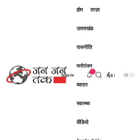
होम
ताज़ा
उत्तराखंड
राजनीति
मनोरंजन
9
Aa
Sign In
Font
व्यापार
Resizer
स्वास्थ्य
वीडियो