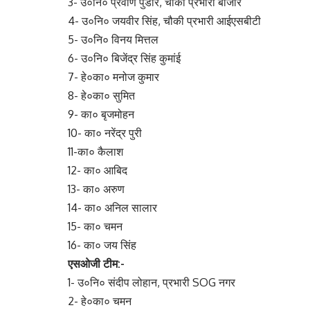
3- उ०नि० प्रवीण पुंडीर, चौकी प्रभारी बाजार
4- उ०नि० जयवीर सिंह, चौकी प्रभारी आईएसबीटी
5- उ०नि० विनय मित्तल
6- उ०नि० बिजेंद्र सिंह कुमांई
7- हे०का० मनोज कुमार
8- हे०का० सुमित
9- का० बृजमोहन
10- का० नरेंद्र पुरी
11-का० कैलाश
12- का० आबिद
13- का० अरुण
14- का० अनिल सालार
15- का० चमन
16- का० जय सिंह
एसओजी टीम:-
1- उ०नि० संदीप लोहान, प्रभारी SOG नगर
2- हे०का० चमन