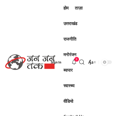
होम
ताज़ा
उत्तराखंड
राजनीति
मनोरंजन
9
Aa
Sign In
Font
व्यापार
Resizer
स्वास्थ्य
वीडियो