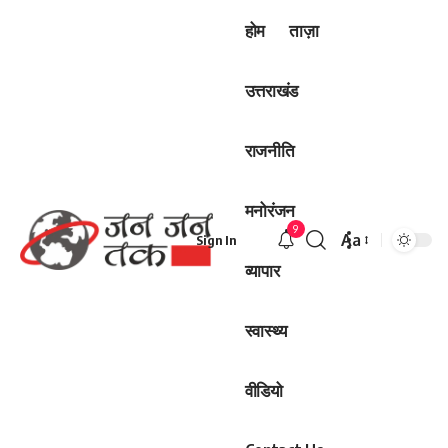
होम
ताज़ा
उत्तराखंड
राजनीति
मनोरंजन
9
Aa
Sign In
Font
व्यापार
Resizer
स्वास्थ्य
वीडियो