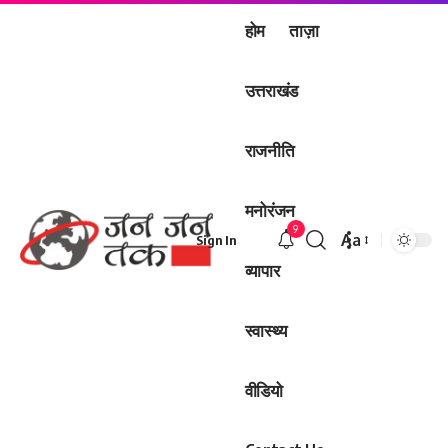
होम
ताज़ा
उत्तराखंड
राजनीति
मनोरंजन
9
Aa
Sign In
Font
व्यापार
Resizer
स्वास्थ्य
वीडियो