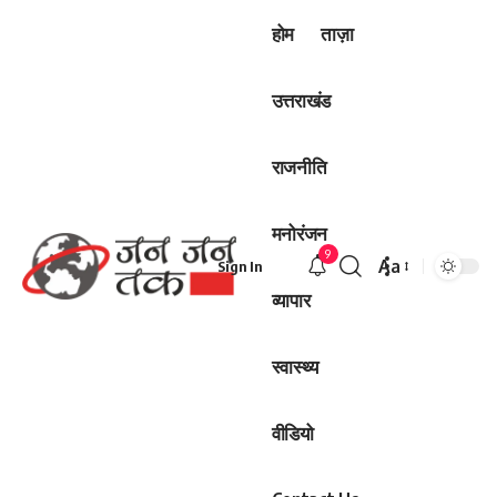
होम
ताज़ा
उत्तराखंड
राजनीति
मनोरंजन
9
Aa
Sign In
Font
व्यापार
Resizer
स्वास्थ्य
वीडियो