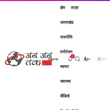
होम
ताज़ा
उत्तराखंड
राजनीति
मनोरंजन
9
Aa
Sign In
Font
व्यापार
Resizer
स्वास्थ्य
वीडियो