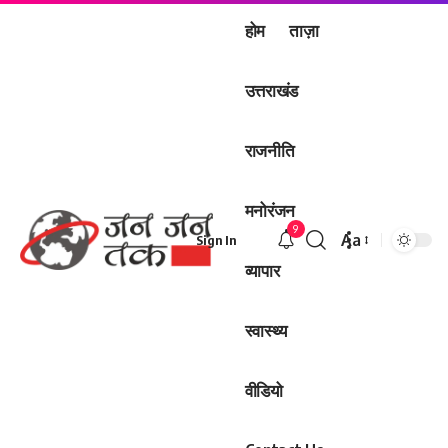
होम
ताज़ा
उत्तराखंड
राजनीति
मनोरंजन
9
Aa
Sign In
Font
व्यापार
Resizer
स्वास्थ्य
वीडियो