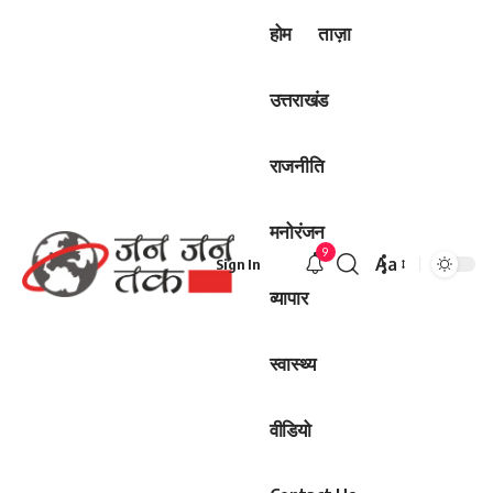
होम
ताज़ा
उत्तराखंड
राजनीति
मनोरंजन
9
Aa
Sign In
Font
व्यापार
Resizer
स्वास्थ्य
वीडियो