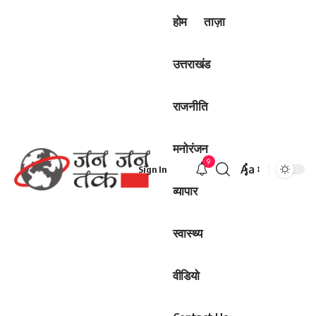
होम
ताज़ा
उत्तराखंड
राजनीति
मनोरंजन
9
Aa
Sign In
Font
व्यापार
Resizer
स्वास्थ्य
वीडियो