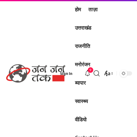
होम
ताज़ा
उत्तराखंड
राजनीति
मनोरंजन
9
Aa
Sign In
Font
व्यापार
Resizer
स्वास्थ्य
वीडियो