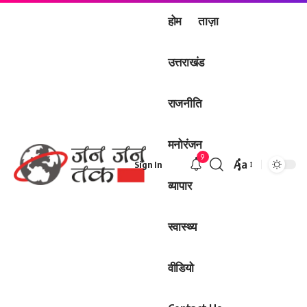
होम
ताज़ा
उत्तराखंड
राजनीति
मनोरंजन
9
Aa
Sign In
Font
व्यापार
Resizer
स्वास्थ्य
वीडियो