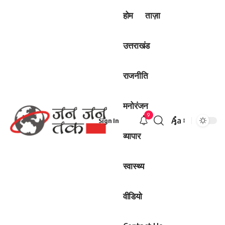
होम
ताज़ा
उत्तराखंड
राजनीति
मनोरंजन
9
Aa
Sign In
Font
व्यापार
Resizer
स्वास्थ्य
वीडियो