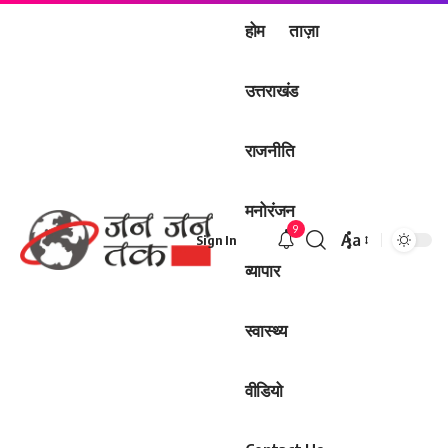
होम
ताज़ा
उत्तराखंड
राजनीति
मनोरंजन
9
Aa
Sign In
Font
व्यापार
Resizer
स्वास्थ्य
वीडियो