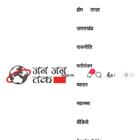
होम
ताज़ा
उत्तराखंड
राजनीति
मनोरंजन
9
Aa
Sign In
Font
व्यापार
Resizer
स्वास्थ्य
वीडियो