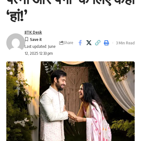
‘हां!’
JJTK Desk
Share
3 Min Read
Last updated: June
12, 2025 12:33 pm