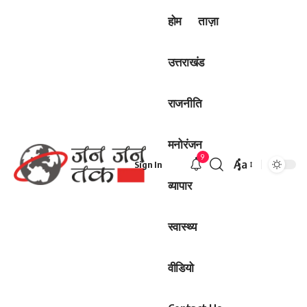
होम
ताज़ा
उत्तराखंड
राजनीति
मनोरंजन
9
Aa
Sign In
Font
व्यापार
Resizer
स्वास्थ्य
वीडियो