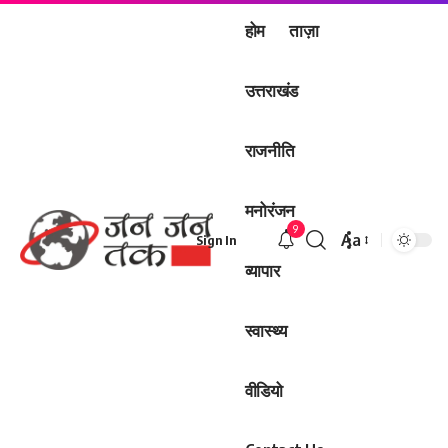
होम
ताज़ा
उत्तराखंड
राजनीति
मनोरंजन
9
Aa
Sign In
Font
व्यापार
Resizer
स्वास्थ्य
वीडियो