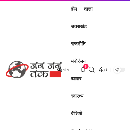
होम
ताज़ा
उत्तराखंड
राजनीति
मनोरंजन
9
Aa
Sign In
Font
व्यापार
Resizer
स्वास्थ्य
वीडियो