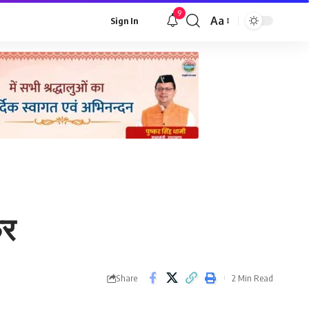
9
Aa
Sign In
Font
Resizer
फर
Share
2 Min Read