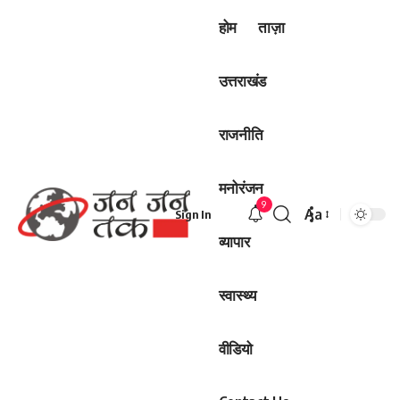
होम
ताज़ा
उत्तराखंड
राजनीति
मनोरंजन
9
Aa
Sign In
Font
व्यापार
Resizer
स्वास्थ्य
वीडियो