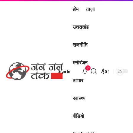
होम
ताज़ा
उत्तराखंड
राजनीति
मनोरंजन
9
Aa
Sign In
Font
व्यापार
Resizer
स्वास्थ्य
वीडियो