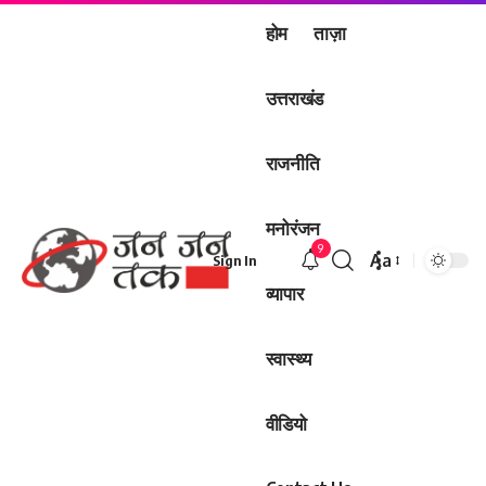
होम
ताज़ा
उत्तराखंड
राजनीति
मनोरंजन
9
Aa
Sign In
Font
व्यापार
Resizer
स्वास्थ्य
वीडियो