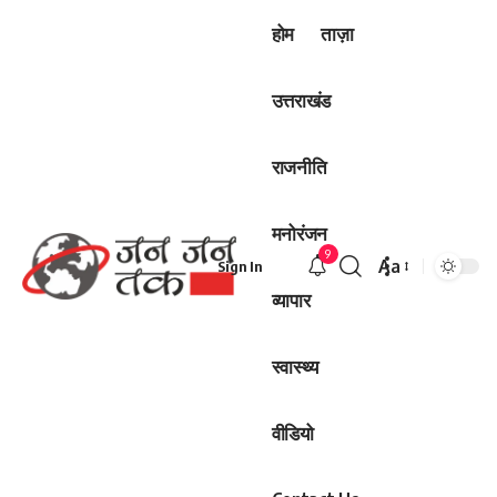
होम
ताज़ा
उत्तराखंड
राजनीति
मनोरंजन
9
Aa
Sign In
Font
व्यापार
Resizer
स्वास्थ्य
वीडियो