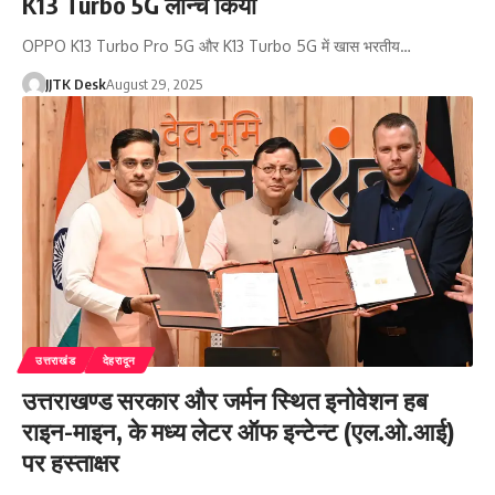
K13 Turbo 5G लॉन्च किया
OPPO K13 Turbo Pro 5G और K13 Turbo 5G में खास भरतीय…
JJTK Desk
August 29, 2025
उत्तराखंड
देहरादून
उत्तराखण्ड सरकार और जर्मन स्थित इनोवेशन हब
राइन-माइन, के मध्य लेटर ऑफ इन्टेन्ट (एल.ओ.आई)
पर हस्ताक्षर