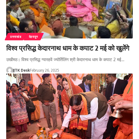
उत्तराखंड
देहरादून
विश्व प्रसिद्ध केदारनाथ धाम के कपाट 2 मई को खुलेंगे
उखीमठ। विश्व प्रसिद्ध ग्यारहवें ज्योर्तिलिंग श्री केदारनाथ धाम के कपाट 2 मई…
JJTK Desk
February 26, 2025